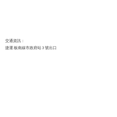
交通資訊：
捷運:板南線市政府站 3 號出口
公車:台北市消防局 ( 松仁 ) 站- 32、32 區、
266、266 區、270、270 區、
281、282 副、284、284 直、611、621 、
647、650、612、912、 915、市民小巴
7、棕 6、棕 7、棕 18、綠 1、藍 5、藍 10
Copyright © 2023 HONG XU TECh . All rights
reserved.
鴻旭科技股份有限公司