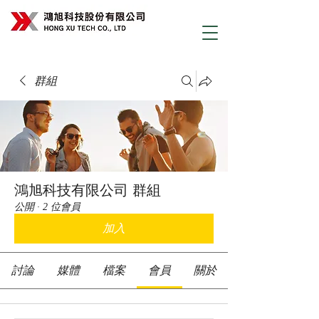
群組
鴻旭科技有限公司 群組
公開
·
2 位會員
加入
討論
媒體
檔案
會員
關於